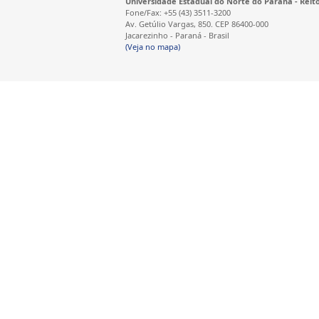
Universidade Estadual do Norte do Paraná - Reit
Fone/Fax: +55 (43) 3511-3200
Av. Getúlio Vargas, 850. CEP 86400-000
Jacarezinho - Paraná - Brasil
(Veja no mapa)