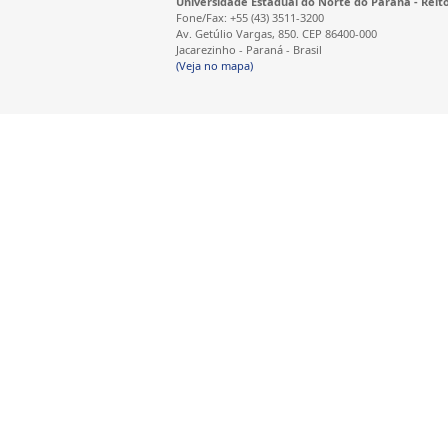
Universidade Estadual do Norte do Paraná - Reit
Fone/Fax: +55 (43) 3511-3200
Av. Getúlio Vargas, 850. CEP 86400-000
Jacarezinho - Paraná - Brasil
(Veja no mapa)