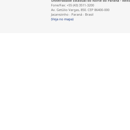
Universidade Estadual do Norte do Paraná - Reit
Fone/Fax: +55 (43) 3511-3200
Av. Getúlio Vargas, 850. CEP 86400-000
Jacarezinho - Paraná - Brasil
(Veja no mapa)