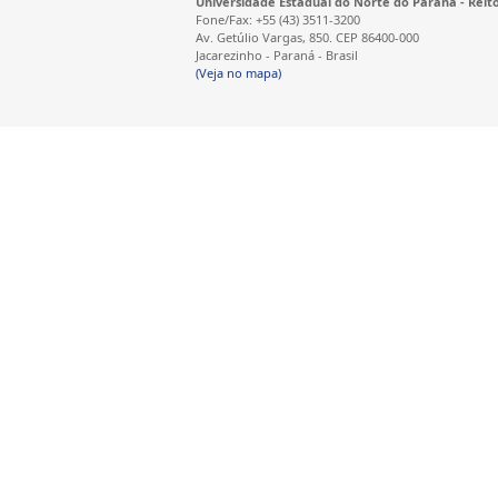
Universidade Estadual do Norte do Paraná - Reit
Fone/Fax: +55 (43) 3511-3200
Av. Getúlio Vargas, 850. CEP 86400-000
Jacarezinho - Paraná - Brasil
(Veja no mapa)