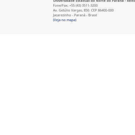
Universidade Estadual do Norte do Paraná - Reit
Fone/Fax: +55 (43) 3511-3200
Av. Getúlio Vargas, 850. CEP 86400-000
Jacarezinho - Paraná - Brasil
(Veja no mapa)