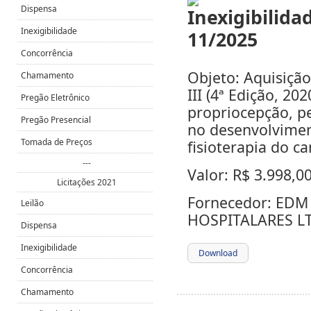
Dispensa
Inexigibilidade
Concorrência
Objeto: Aquisição
Chamamento
III (4ª Edição, 20
Pregão Eletrônico
propriocepção, pe
Pregão Presencial
no desenvolvimen
Tomada de Preços
fisioterapia do c
---
Valor: R$ 3.998,0
Licitações 2021
Fornecedor: ED
Leilão
HOSPITALARES LTD
Dispensa
Inexigibilidade
Download
Concorrência
Chamamento