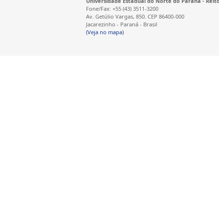
Universidade Estadual do Norte do Paraná - Reit
Fone/Fax: +55 (43) 3511-3200
Av. Getúlio Vargas, 850. CEP 86400-000
Jacarezinho - Paraná - Brasil
(Veja no mapa)