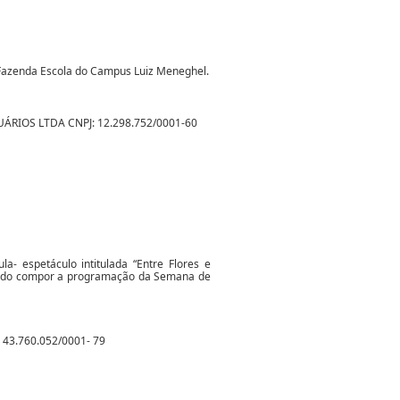
a Fazenda Escola do Campus Luiz Meneghel.
RIOS LTDA CNPJ: 12.298.752/0001-60
a- espetáculo intitulada “Entre Flores e
isando compor a programação da Semana de
 43.760.052/0001- 79