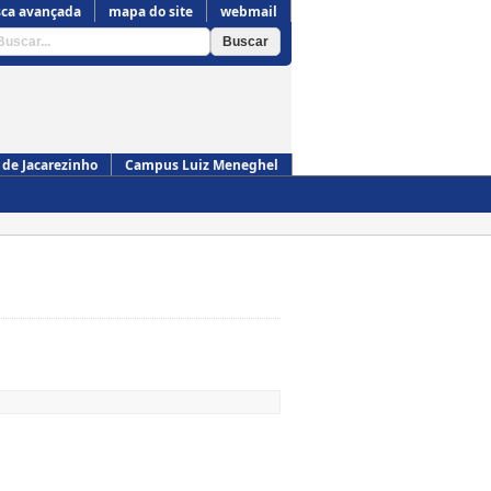
ca avançada
mapa do site
webmail
de Jacarezinho
Campus Luiz Meneghel
Campus de Cornélio Procópio