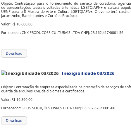
Objeto: Contratação para o fornecimento do serviço de curadoria, agenci
de apresentações teatrais voltadas à temática LGBTQIAPN+ e cultura popula
UENP para a II Mostra de Arte e Cultura LGBTQIAPN+. O evento terá caráter 
Jacarezinho, Bandeirantes e Cornélio Procópio.
Valor: R$ 10.600,00
Fornecedor: CNX PRODUCOES CULTURAIS LTDA CNPJ: 23.162.417/0001-56
Download
Inexigibilidade 03/2026
Objeto: Contratação de empresa especializada na prestação de serviços de soft
guarda de arquivos XML de diplomas e certificados.
Valor: R$ 19.890,00
Fornecedor: SOLIS SOLUÇÕES LIVRES LTDA CNPJ: 05.582.628/0001-66
Download