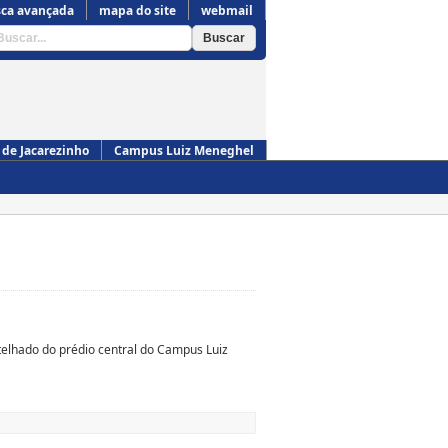
ca avançada
mapa do site
webmail
de Jacarezinho
Campus Luiz Meneghel
Campus de Cornélio Procópio
elhado do prédio central do Campus Luiz