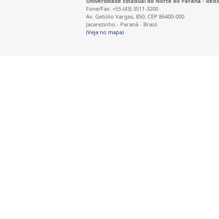
Universidade Estadual do Norte do Paraná - Reit
Fone/Fax: +55 (43) 3511-3200
Av. Getúlio Vargas, 850. CEP 86400-000
Jacarezinho - Paraná - Brasil
(Veja no mapa)