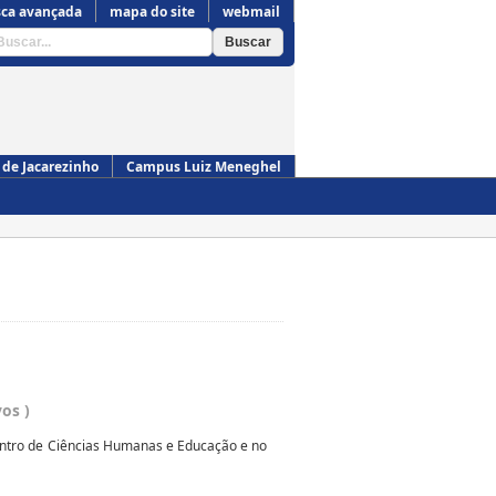
ca avançada
mapa do site
webmail
de Jacarezinho
Campus Luiz Meneghel
Campus de Cornélio Procópio
vos )
entro de Ciências Humanas e Educação e no