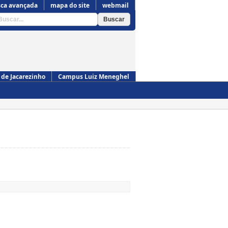
ca avançada
mapa do site
webmail
de Jacarezinho
Campus Luiz Meneghel
Campus de Cornélio Procópio