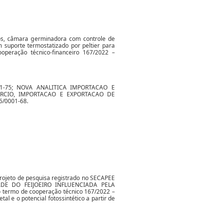
ros, câmara germinadora com controle de
m suporte termostatizado por peltier para
operação técnico-financeiro 167/2022 –
001-75; NOVA ANALITICA IMPORTACAO E
MERCIO, IMPORTACAO E EXPORTACAO DE
6/0001-68.
 projeto de pesquisa registrado no SECAPEE
ADE DO FEIJOEIRO INFLUENCIADA PELA
rmo de cooperação técnico 167/2022 –
l e o potencial fotossintético a partir de