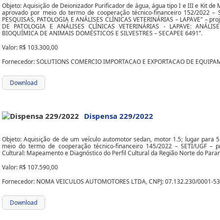
Objeto: Aquisição de Deionizador Purificador de água, água tipo I e III e Kit 
aprovado por meio do termo de cooperação técnico-financeiro 152/2022 
PESQUISAS, PATOLOGIA E ANÁLISES CLÍNICAS VETERINÁRIAS – LAPAVE" – proje
DE PATOLOGIA E ANÁLISES CLÍNICAS VETERINÁRIAS - LAPAVE: ANÁLIS
BIOQUÍMICA DE ANIMAIS DOMÉSTICOS E SILVESTRES – SECAPEE 6491”.
Valor: R$ 103.300,00
Fornecedor: SOLUTIONS COMERCIO IMPORTACAO E EXPORTACAO DE EQUIPAMENT
Download
Dispensa 229/2022
Objeto: Aquisição de de um veículo automotor sedan, motor 1.5; lugar para 
meio do termo de cooperação técnico-financeiro 145/2022 – SETI/UGF – proj
Cultural: Mapeamento e Diagnóstico do Perfil Cultural da Região Norte do Paran
Valor: R$ 107.590,00
Fornecedor: NOMA VEICULOS AUTOMOTORES LTDA, CNPJ: 07.132.230/0001-53
Download