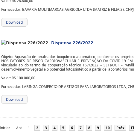
Valor: R$ 26.600,00
Fornecedor: BAVARIA MULTIMARCAS AGRICOLA LTDA (MATRIZ E FILIAIS), CNPJ:
Download
Dispensa 226/2022
Objeto: Aquisição de analisador bioquímico automático, conforme os proje
NOS FATORES DE RISCO CARDIOVASCULAR E PREVENÇÃO DA COVID-19 EM
vinculado ao do termo de cooperação técnico 167/2022 – SETI/UGF – "Análi
desenvolvimento vegetal e o potencial fotossintético a partir de laboratórios m
Valor: R$ 100.000,00
Fornecedor: LABINGA COMERCIO DE ARTIGOS PARA LABORATORIOS LTDA, CNPJ:
Download
Iniciar
Ant
1
2
3
4
5
6
7
8
9
10
Próx
F