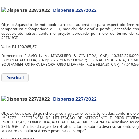
Dispensa 228/2022
Objeto: Aquisição de notebook, carrossel automático para espectrofotômet
temperatura e fotoperíodo e LED, medidor de clorofila portátil, acessório co
espectrofotômetros, conforme projeto aprovado por meio do termo de co
SETI/UGF.
Valor: R$ 100.985,57
Fornecedor: FLAVIO L. M. MIYASHIRO & CIA LTDA, CNPJ: 10.343.326/0
EXPORTACAO LTDA, CNPJ: 67.774.679/0001-47; TECNAL INDUSTRIA, CO
EQUIPAMENTOS PARA LABORATORIO LTDA (MATRIZ E FILIAIS), CNPJ: 47.010.56
Download
Dispensa 227/2022
Objeto: Aquisição de guincho agrícola giratório, para 2 toneladas, conforme o
nº 5772 - “EFICIÊNCIA DE UTILIZAÇÃO DE NITROGÊNIO E PRODUTIVID
INOCULAÇÃO, COINOCULAÇÃO E ADUBAÇÃO NITROGENADA, vinculado ao do te
SETI/UGF – "Análise da ação de extratos naturais sobre o desenvolvimento vegeta
laboratórios multiusuários e pesquisa de campo".