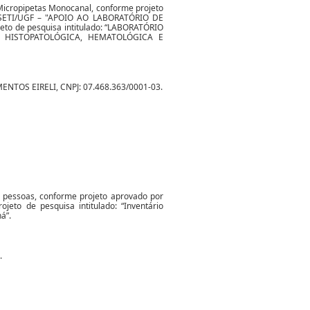
de Micropipetas Monocanal, conforme projeto
– SETI/UGF – "APOIO AO LABORATÓRIO DE
to de pesquisa intitulado: “LABORATÓRIO
E HISTOPATOLÓGICA, HEMATOLÓGICA E
OS EIRELI, CNPJ: 07.468.363/0001-03.
5 pessoas, conforme projeto aprovado por
eto de pesquisa intitulado: “Inventário
á”.
.