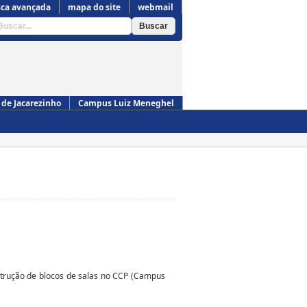
ca avançada
mapa do site
webmail
de Jacarezinho
Campus Luiz Meneghel
Campus de Cornélio Procópio
strução de blocos de salas no CCP (Campus