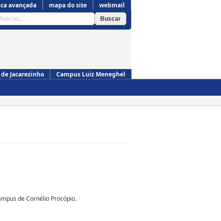
ca avançada
mapa do site
webmail
de Jacarezinho
Campus Luiz Meneghel
Campus de Cornélio Procópio
mpus de Cornélio Procópio.