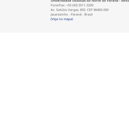
Universidade Estadual do Norte do Paraná - Reit
Fone/Fax: +55 (43) 3511-3200
Av. Getúlio Vargas, 850. CEP 86400-000
Jacarezinho - Paraná - Brasil
(Veja no mapa)