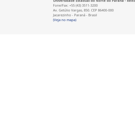
Universidade Estadual do Norte do Paraná - Reit
Fone/Fax: +55 (43) 3511-3200
Av. Getúlio Vargas, 850. CEP 86400-000
Jacarezinho - Paraná - Brasil
(Veja no mapa)