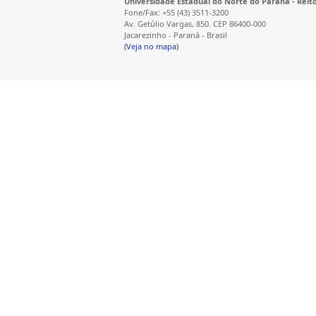
Universidade Estadual do Norte do Paraná - Reit
Fone/Fax: +55 (43) 3511-3200
Av. Getúlio Vargas, 850. CEP 86400-000
Jacarezinho - Paraná - Brasil
(Veja no mapa)