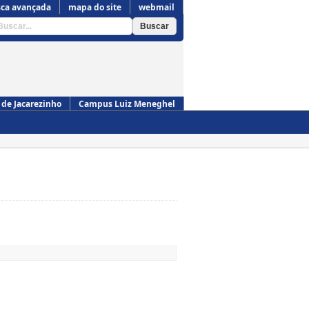
ca avançada
mapa do site
webmail
de Jacarezinho
Campus Luiz Meneghel
Campus de Cornélio Procópio