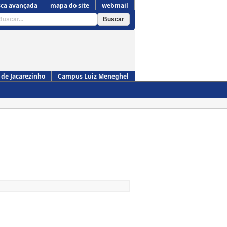
ca avançada
mapa do site
webmail
de Jacarezinho
Campus Luiz Meneghel
Campus de Cornélio Procópio