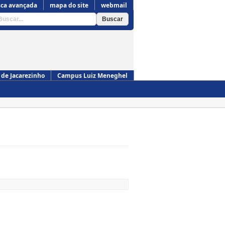
ca avançada
mapa do site
webmail
de Jacarezinho
Campus Luiz Meneghel
Campus de Cornélio Procópio