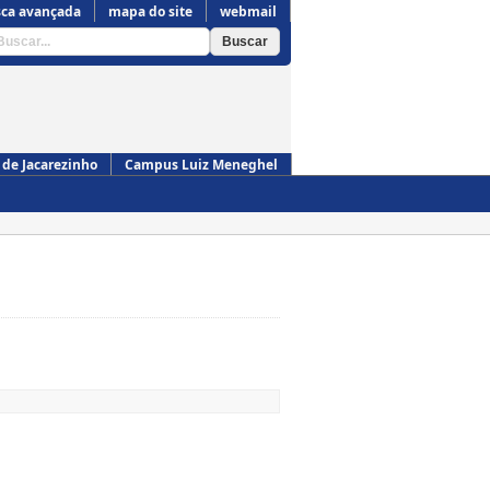
ca avançada
mapa do site
webmail
de Jacarezinho
Campus Luiz Meneghel
Campus de Cornélio Procópio