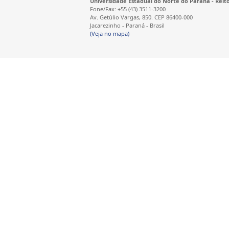
Universidade Estadual do Norte do Paraná - Reit
Fone/Fax: +55 (43) 3511-3200
Av. Getúlio Vargas, 850. CEP 86400-000
Jacarezinho - Paraná - Brasil
(Veja no mapa)